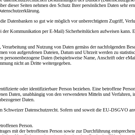
iber dieser Seiten nehmen den Schutz Ihrer persönlichen Daten sehr er
Datenschutzerklärung.
ie Datenbanken so gut wie möglich vor unberechtigtem Zugriff, Verlu
ei der Kommunikation per E-Mail) Sicherheitslücken aufweisen kann. Ei
ng, Verarbeitung und Nutzung von Daten gemäss der nachfolgenden Besc
men von aufgerufenen Dateien, Datum und Uhrzeit werden zu statistis
en personenbezogene Daten (beispielsweise Name, Anschrift oder eMail-
immung nicht an Dritte weitergegeben.
ntifizierte oder identifizierbare Person beziehen. Eine betroffene Perso
nen Daten, unabhängig von den verwendeten Mitteln und Verfahren, i
nbezogener Daten.
m Schweizer Datenschutzrecht. Sofern und soweit die EU-DSGVO anwe
troffenen Person.
trages mit der betroffenen Person sowie zur Durchführung entsprechen