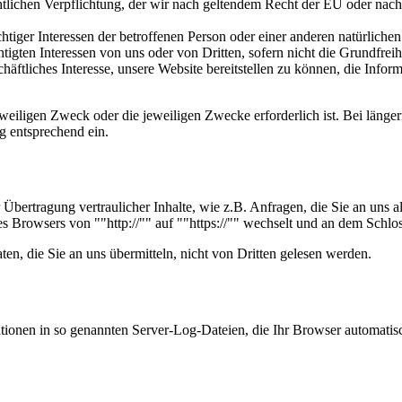
htlichen Verpflichtung, der wir nach geltendem Recht der EU oder na
ger Interessen der betroffenen Person oder einer anderen natürlichen
gten Interessen von uns oder von Dritten, sofern nicht die Grundfreih
häftliches Interesse, unsere Website bereitstellen zu können, die Info
weiligen Zweck oder die jeweiligen Zwecke erforderlich ist. Bei länge
g entsprechend ein.
bertragung vertraulicher Inhalte, wie z.B. Anfragen, die Sie an uns a
es Browsers von ""http://"" auf ""https://"" wechselt und an dem Schlo
en, die Sie an uns übermitteln, nicht von Dritten gelesen werden.
tionen in so genannten Server-Log-Dateien, die Ihr Browser automatisch