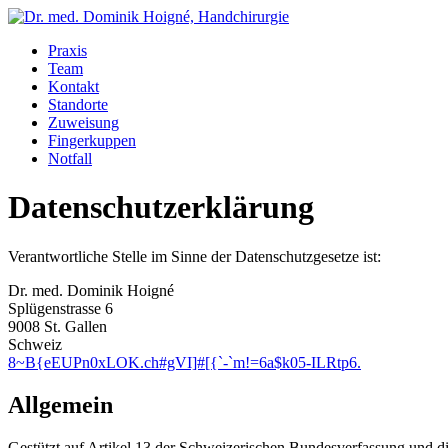
Praxis
Team
Kontakt
Standorte
Zuweisung
Fingerkuppen
Notfall
Datenschutzerklärung
Verantwortliche Stelle im Sinne der Datenschutzgesetze ist:
Dr. med. Dominik Hoigné
Splügenstrasse 6
9008 St. Gallen
Schweiz
8~B{eEUPn0xLOK.ch#gVI]#[{`-`m!=6a$k05-ILRtp6.
Allgemein
Gestützt auf Artikel 13 der Schweizerischen Bundesverfassung und d